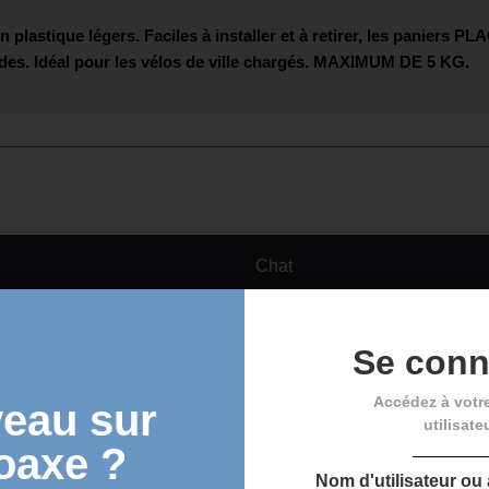
plastique légers. Faciles à installer et à retirer, les paniers
PLA
des. Idéal pour les vélos de ville chargés.
MAXIMUM DE 5 KG
.
Chat
Se conn
Accédez à votr
eau sur
utilisate
oaxe ?
Nom d'utilisateur ou