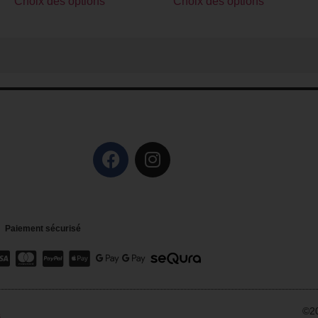
Choix des options
Choix des options
Paiement sécurisé
©20
s