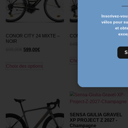
Inscrivez-vou
vélos pour s
et obt
exce
CONOR CITY 24 MIXTE –
CONOR MALIBU – GRAY
NOIR
649,00
€
549,00
€
699,00
€
599,00
€
S
Choix des options
Choix des options
SENSA GIULIA GRAVEL
XP PROJECT Z 2027 -
Champagne