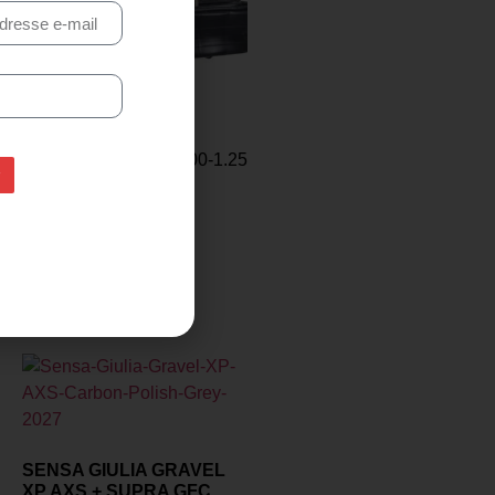
CHAMBRE À AIR
HUTCHINSON 26*1.00-1.25
PRÉSENTE
6,99
€
5,99
€
Ajouter au panier
SENSA GIULIA GRAVEL
XP AXS + SUPRA GFC