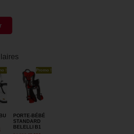
r
laires
mo !
Promo !
BU
PORTE-BÉBÉ
STANDARD
BELELLI B1
€