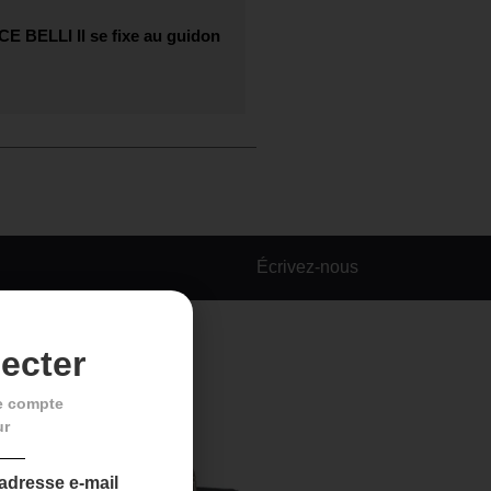
CE BELLI
Il se fixe au guidon
Écrivez-nous
ecter
e compte
ur
 adresse e-mail