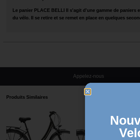
Le panier
PLACE BELLI
Il s'agit d'une gamme de paniers en 
du vélo. Il se retire et se remet en place en quelques secon
Appelez-nous
Produits Similaires
Nouv
Vel