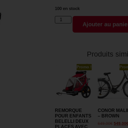
100 en stock
Ajouter au panie
Produits simi
Promo !
Pro
REMORQUE
CONOR MALI
POUR ENFANTS
– BROWN
BELELLI DEUX
649,00
€
549,00
PLACES AVEC