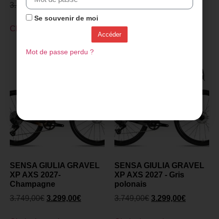
3.299,00
€
2.899,00
€
3.299,00
€
2.899,00
€
Se souvenir de moi
Choix des options
Choix des options
Accéder
Mot de passe perdu ?
SENSA GIULIA GRAVEL
SENSA GIULIA GRAVEL
XP AXS 2027-
XP AXS 2027 - Gris
Champagne
polonais
3.749,00
€
3.299,00
€
3.749,00
€
3.299,00
€