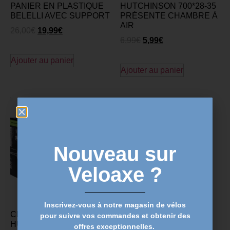
PANIER EN PLASTIQUE
HUTCHINSON 700*28-35
BELELLI AVEC SUPPORT
PRÉSENTE CHAMBRE À
AIR
26,00
€
19,99
€
6,99
€
5,99
€
Ajouter au panier
Ajouter au panier
Nouveau sur
Veloaxe ?
Inscrivez-vous à notre magasin de vélos
CHAMBRE À AIR
pour suivre vos commandes et obtenir des
HUTCHINSON 26*1.00-
offres exceptionnelles.