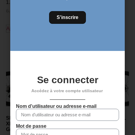
1.25 PRÉSENTE
6,99
€
5,99
€
S'inscrire
Ajouter au panier
Découvrez plus de produits
Se connecter
Accédez à votre compte utilisateur
Nom d'utilisateur ou adresse e-mail
SENSA GIULIA GRAVEL
SENSA GIULIA GRAVEL
XP PROJECT Z 2027 -
XP PROJECT Z 2027 -
Mot de passe
Gris polonais
Champagne