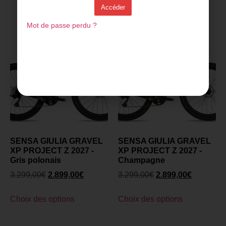
Accéder
Découvrez plus de produits
Mot de passe perdu ?
SENSA GIULIA GRAVEL
SENSA GIULIA GRAVEL
XP PROJECT Z 2027 -
XP PROJECT Z 2027 -
Gris polonais
Champagne
3.299,00
€
2.899,00
€
3.299,00
€
2.899,00
€
Choix des options
Choix des options