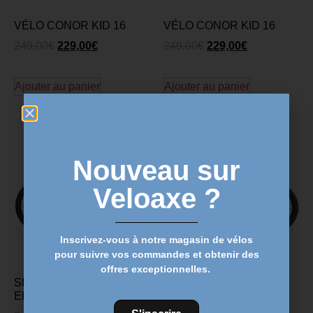
VÉLO CONOR KID 16
VÉLO CONOR KID 16
249,00
€
229,00
€
249,00
€
229,00
€
Ajouter au panier
Ajouter au panier
Nouveau sur
Veloaxe ?
Inscrivez-vous à notre magasin de vélos
pour suivre vos commandes et obtenir des
offres exceptionnelles.
SILVERBACK S-
SILVERBACK SKYD 20
ELECTRO 26p – 504WH
399,00
€
349,00
€