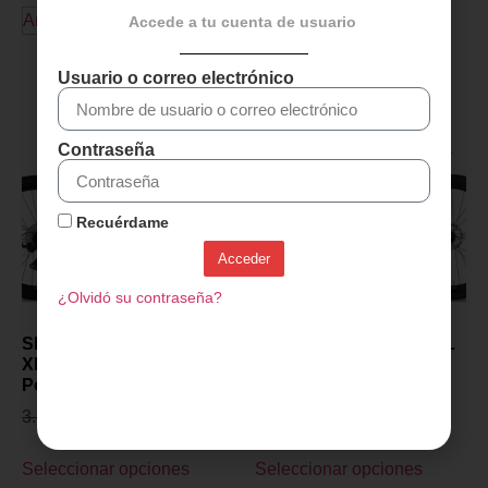
Añadir al carrito
Accede a tu cuenta de usuario
Descubre más productos
Usuario o correo electrónico
Contraseña
Recuérdame
Acceder
¿Olvidó su contraseña?
SENSA GIULIA GRAVEL
SENSA GIULIA GRAVEL
XP PROJECT Z 2027-
XP PROJECT Z 2027-
Polish Gris
Champagne
3.299,00
€
2.899,00
€
3.299,00
€
2.899,00
€
Seleccionar opciones
Seleccionar opciones