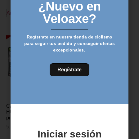
490,00
€
390,00
€
¿Nuevo en
Añadir al carrito
Veloaxe?
Añadir al carrito
Regístrate en nuestra tienda de ciclismo
para seguir tus pedido y conseguir ofertas
excepcionales.
Regístrate
CAMARA DE AIRE
HUTCHINSON 650*28-42
presta
5,99
€
4,99
€
Iniciar sesión