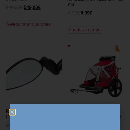
mm
649,00
€
549,00
€
7,99
€
6,99
€
Seleccionar opciones
Añadir al carrito
RETROVISOR ZEFAL
REMOLQUE NIÑO
CYCLOP
BELLELLI BIPLAZA CON
FRENO
14,99
€
11,99
€