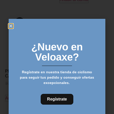
¿Nuevo en
Veloaxe?
PROTECCION PARA
Regístrate en nuestra tienda de ciclismo
CALAS LOOK
para seguir tus pedido y conseguir ofertas
excepcionales.
10,95
€
9,95
€
Añadir al carrito
Regístrate
Descubre más productos