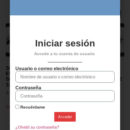
Iniciar sesión
Accede a tu cuenta de usuario
SENSA GIULIA GT – RAW
SENSA GIULIA GT –
Usuario o correo electrónico
EDITION – 2027 –
PROJECT Z – 2027 –
SHIMANO ULTEGRA DI2
SHIMANO ULTEGRA DI2
12v – PRISM AURORA
12v – Flash Gris
Contraseña
7.649,00
€
5.599,00
€
5.699,00
€
4.099,00
€
Seleccionar opciones
Seleccionar opciones
Recuérdame
Acceder
¿Olvidó su contraseña?