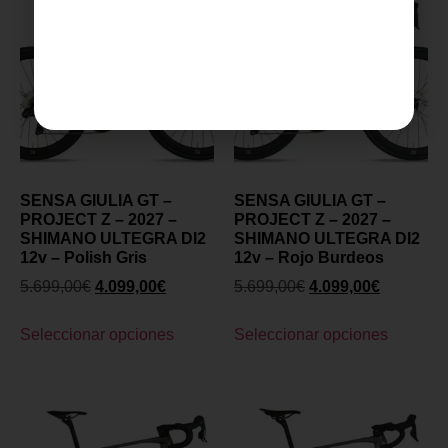
SENSA GIULIA GT –
SENSA GIULIA GT –
PROJECT Z – 2027 –
PROJECT Z – 2027 –
SHIMANO ULTEGRA DI2
SHIMANO ULTEGRA DI2
12v – Polish Gris
12v – Rojo Burdeos
5.699,00
€
4.099,00
€
5.699,00
€
4.099,00
€
Seleccionar opciones
Seleccionar opciones