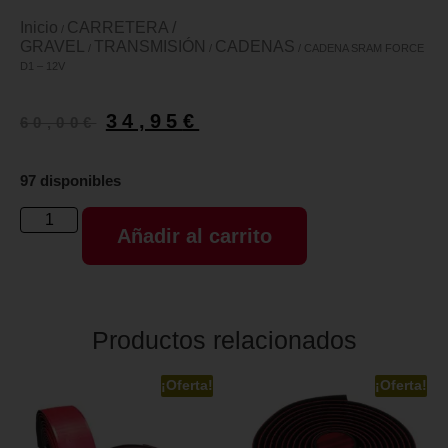
Inicio
CARRETERA /
/
GRAVEL
TRANSMISIÓN
CADENAS
/
/
/ CADENA SRAM FORCE
D1 – 12V
34,95
€
60,00
€
97 disponibles
Añadir al carrito
Productos relacionados
¡Oferta!
¡Oferta!