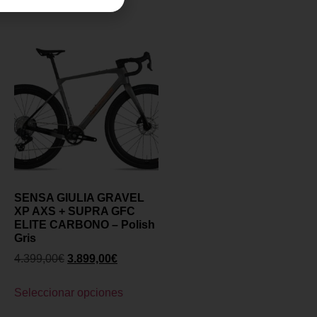
SENSA GIULIA GRAVEL
XP AXS + SUPRA GFC
ELITE CARBONO – Polish
Gris
4.399,00
€
3.899,00
€
Seleccionar opciones