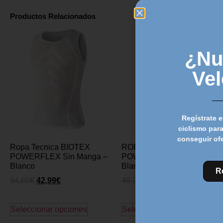
Productos Relacionados
¿Nu
Ve
Regístrate e
ciclismo para
conseguir of
Ropa Tecnica BIOTEX
ROPA TECNICA BIOTEX
POWERFLEX Sin Manga –
POWER sin mangas –
Blanco
Blanco
R
54,60
€
42,99
€
40,90
€
29,99
€
Seleccionar opciones
Seleccionar opciones