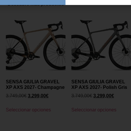
Descubre más productos
SENSA GIULIA GRAVEL
SENSA GIULIA GRAVEL
XP AXS 2027- Champagne
XP AXS 2027- Polish Gris
3.749,00
€
3.299,00
€
3.749,00
€
3.299,00
€
Seleccionar opciones
Seleccionar opciones