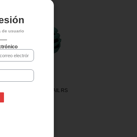
sesión
a de usuario
ctrónico
CASCO MTB IXS TRAIL RS
EVO – Turquesa
119,99
€
80,00
€
Seleccionar opciones