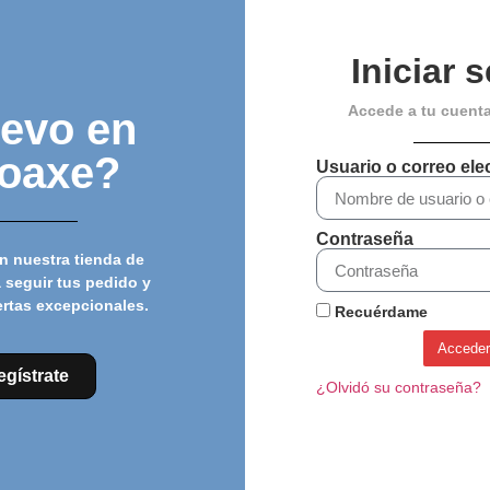
Iniciar 
Accede a tu cuent
evo en
loaxe?
Usuario o correo ele
Contraseña
n nuestra tienda de
 seguir tus pedido y
ertas excepcionales.
Recuérdame
CASCO SUOMY GUN
CASCO LAZER TARDIZ 2 –
WIND Blanco / Amarillo fluo
Negro
Acceder
199,99
€
99,00
€
179,99
€
119,99
€
egístrate
¿Olvidó su contraseña?
Seleccionar opciones
Seleccionar opciones