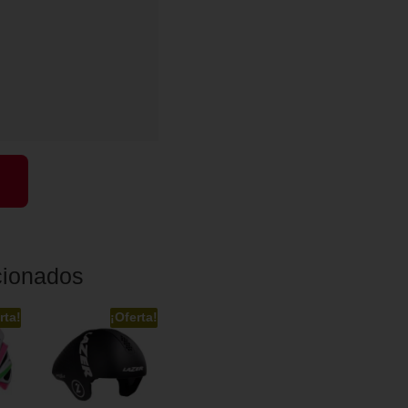
cionados
rta!
¡Oferta!