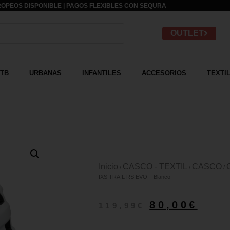
OPEOS DISPONIBLE | PAGOS FLEXIBLES CON
SEQURA
OUTLET
TB
URBANAS
INFANTILES
ACCESORIOS
TEXTI
Inicio
CASCO - TEXTIL
CASCO
/
/
/
IXS TRAIL RS EVO – Blanco
80,00
€
119,99
€