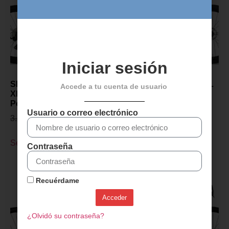
Iniciar sesión
SENSA GIULIA GRAVEL
SENSA GIULIA GRAVEL
Accede a tu cuenta de usuario
XP PROJECT Z 2027-
XP PROJECT Z 2027-
Polish Gris
Champagne
Usuario o correo electrónico
3.299,00
€
2.899,00
€
3.299,00
€
2.899,00
€
Seleccionar opciones
Seleccionar opciones
Contraseña
Recuérdame
Acceder
¿Olvidó su contraseña?