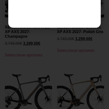
SENSA GIULIA GRAVEL
SENSA GIULIA GRAVEL
XP AXS 2027-
XP AXS 2027- Polish Gris
Champagne
3.749,00
€
3.299,00
€
3.749,00
€
3.299,00
€
Seleccionar opciones
Seleccionar opciones