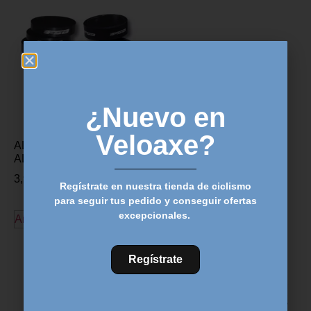
¿Nuevo en
Veloaxe?
ALARGADOR FSA
ALUMINIO – 10mm
3,99
€
Regístrate en nuestra tienda de ciclismo
para seguir tus pedido y conseguir ofertas
excepcionales.
Añadir al carrito
Descubre más productos
Regístrate