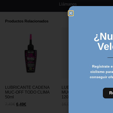
Llámanos
Productos Relacionados
¿Nu
Ve
Regístrate e
ciclismo para
conseguir of
LUBRICANTE CADENA
LUBRICANTE CADENA
MUC-OFF TODO CLIMA
MUC-OFF TODO CLIMA
R
50ml
120ml
7,49
€
6,49
€
16,99
€
13,49
€