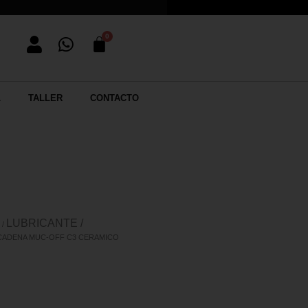
L
TALLER
CONTACTO
LUBRICANTE /
/
 CADENA MUC-OFF C3 CERAMICO