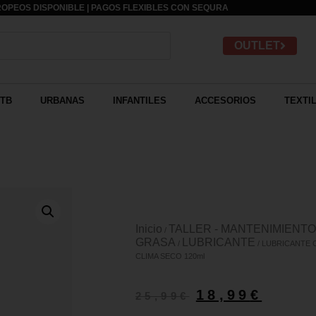
OPEOS DISPONIBLE | PAGOS FLEXIBLES CON
SEQURA
OUTLET
TB
URBANAS
INFANTILES
ACCESORIOS
TEXTI
Inicio
TALLER - MANTENIMIENTO
/
GRASA
LUBRICANTE
/
/ LUBRICANTE
CLIMA SECO 120ml
18,99
€
25,99
€