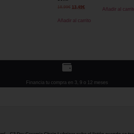
18,99
€
13,49
€
Añadir al carrit
Añadir al carrito
Financia tu compra en 3, 9 o 12 meses
ml
–
C3 Dry Ceramic Chain Lubricar sube el listón cuando se tra