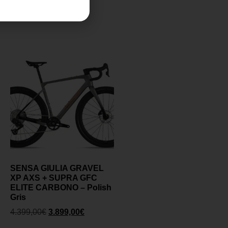
Añadir al carrito
SENSA GIULIA GRAVEL
XP AXS + SUPRA GFC
ELITE CARBONO – Polish
Gris
4.399,00
€
3.899,00
€