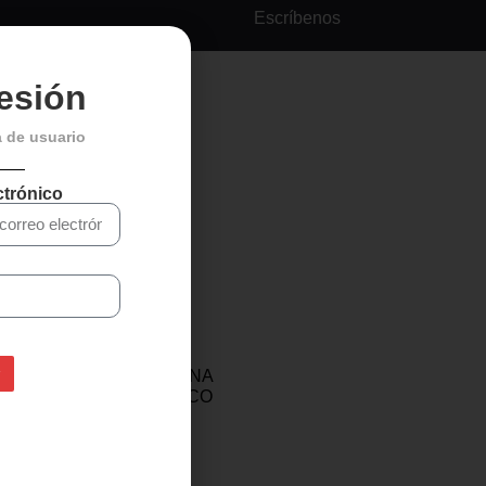
Escríbenos
sesión
a de usuario
ctrónico
LUBRICANTE CADENA
MUC-OFF CLIMA SECO
300ml
27,49
€
19,99
€