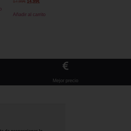
17,99
€
14,99
€
o
Añadir al carrito
Mejor precio
ta de proporcionar la