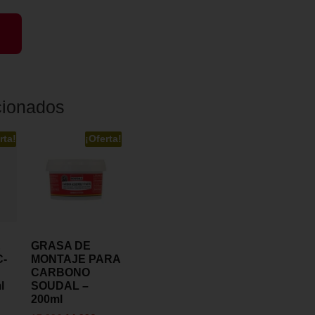
cionados
rta!
¡Oferta!
E
GRASA DE
-
MONTAJE PARA
CARBONO
l
SOUDAL –
200ml