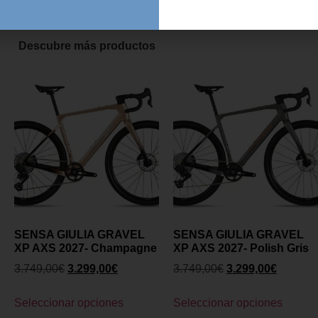
Añadir al carrito
Añadir al carrito
Descubre más productos
SENSA GIULIA GRAVEL
SENSA GIULIA GRAVEL
XP AXS 2027- Champagne
XP AXS 2027- Polish Gris
3.749,00
€
3.299,00
€
3.749,00
€
3.299,00
€
Seleccionar opciones
Seleccionar opciones