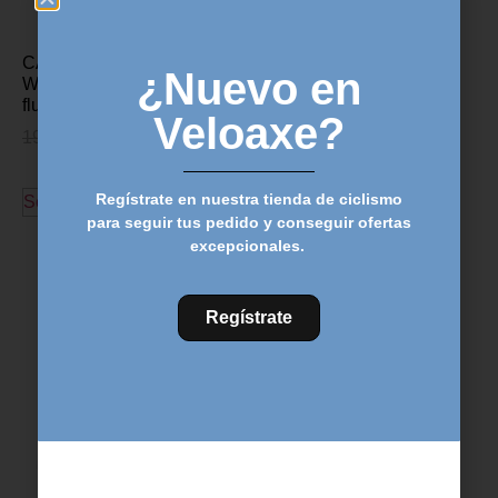
CASCO SUOMY GUN
CASCO MTB IXS TRAIL
¿Nuevo en
WIND Blanco / Amarillo
RS EVO – Blanco
fluo
119,99
€
80,00
€
Veloaxe?
199,99
€
99,00
€
Seleccionar opciones
Regístrate en nuestra tienda de ciclismo
Seleccionar opciones
para seguir tus pedido y conseguir ofertas
excepcionales.
Regístrate