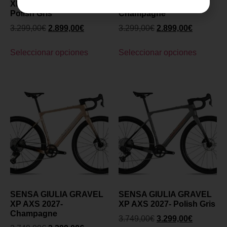
XP PROJECT Z 2027-
XP PROJECT Z 2027-
Polish Gris
Champagne
3.299,00
€
2.899,00
€
3.299,00
€
2.899,00
€
Seleccionar opciones
Seleccionar opciones
SENSA GIULIA GRAVEL
SENSA GIULIA GRAVEL
XP AXS 2027-
XP AXS 2027- Polish Gris
Champagne
3.749,00
€
3.299,00
€