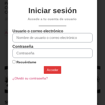
PASAMONTAÑA BIOTEX
CONFORT SIN
Iniciar sesión
COSTURA
Accede a tu cuenta de usuario
35,99
€
27,99
€
Usuario o correo electrónico
Añadir al carrito
Descubre más productos
Contraseña
Recuérdame
Acceder
¿Olvidó su contraseña?
SENSA GIULIA GRAVEL
SENSA GIULIA GRAVEL