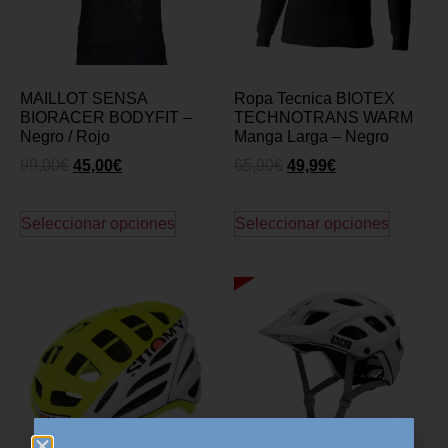
MAILLOT SENSA
Ropa Tecnica BIOTEX
BIORACER BODYFIT –
TECHNOTRANS WARM
Negro / Rojo
Manga Larga – Negro
99,00
€
45,00
€
65,90
€
49,99
€
Seleccionar opciones
Seleccionar opciones