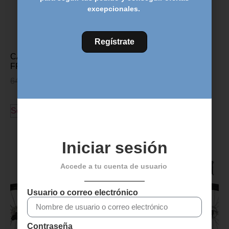
excepcionales.
Regístrate
CASCO MTB SUOMY
FREE – Blanco
64,00
€
50,00
€
Seleccionar opciones
Descubre más productos
Iniciar sesión
Accede a tu cuenta de usuario
Usuario o correo electrónico
Contraseña