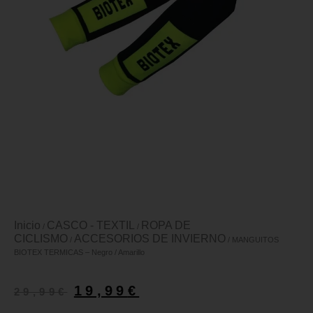
Inicio
CASCO - TEXTIL
ROPA DE
/
/
CICLISMO
ACCESORIOS DE INVIERNO
/
/ MANGUITOS
BIOTEX TERMICAS – Negro / Amarillo
19,99
€
29,99
€