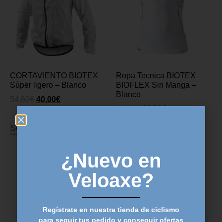
CORTAVIENTO BIOTEX
Ropa Tecnica BIOTEX
Sùper ligero – Blanco
BIOFLEX Sin Manga –
Blanco
54,60
€
40,00
€
49,99
€
39,99
€
Seleccionar opciones
Seleccionar opciones
¿Nuevo en
Veloaxe?
Regístrate en nuestra tienda de ciclismo
para seguir tus pedido y conseguir ofertas