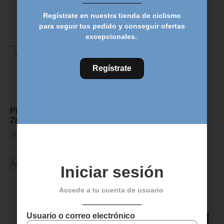
Regístrate en nuestra tienda de ciclismo
para seguir tus pedido y conseguir ofertas
excepcionales.
Regístrate
PROTECCION CUADRO
ZEFAL SKIN AMOR – M
19,95
€
16,95
€
Añadir al carrito
Iniciar sesión
Descubre más productos
Accede a tu cuenta de usuario
Usuario o correo electrónico