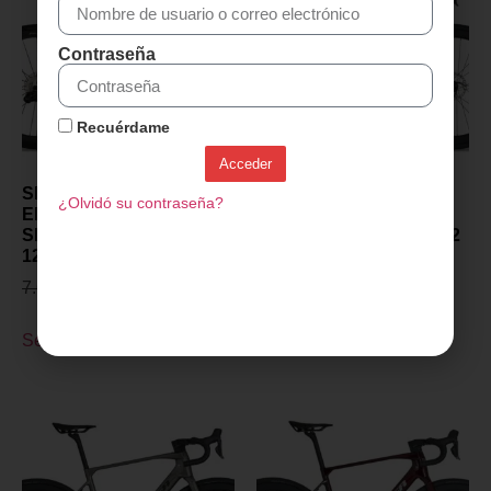
Contraseña
Recuérdame
Acceder
SENSA GIULIA GT – RAW
SENSA GIULIA GT –
¿Olvidó su contraseña?
EDITION – 2027 –
PROJECT Z – 2027 –
SHIMANO ULTEGRA DI2
SHIMANO ULTEGRA DI2
12v – PRISM AURORA
12v – Flash Gris
7.649,00
€
5.599,00
€
5.699,00
€
4.099,00
€
Seleccionar opciones
Seleccionar opciones