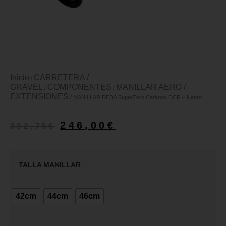
Inicio
CARRETERA /
/
GRAVEL
COMPONENTES
MANILLAR AERO /
/
/
EXTENSIONES
/ MANILLAR DEDA SuperZero Carbono DCR – Negro
246,00
€
332,75
€
TALLA MANILLAR
42cm
44cm
46cm