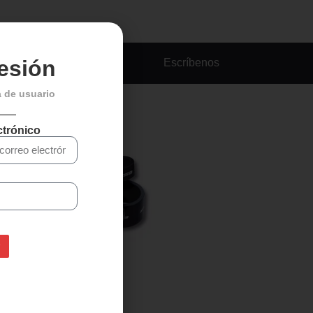
sesión
Escríbenos
a de usuario
ctrónico
ALARGADOR FSA
ALUMINIO – 10mm