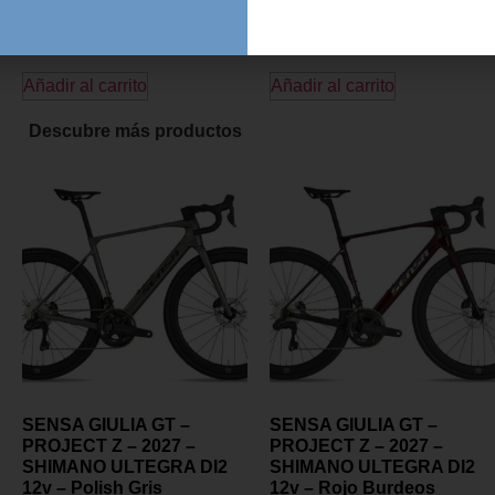
20,00
€
14,95
€
20,00
€
14,95
€
Añadir al carrito
Añadir al carrito
Descubre más productos
SENSA GIULIA GT –
SENSA GIULIA GT –
PROJECT Z – 2027 –
PROJECT Z – 2027 –
SHIMANO ULTEGRA DI2
SHIMANO ULTEGRA DI2
12v – Polish Gris
12v – Rojo Burdeos