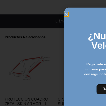
Llámanos
¿Nu
Productos Relacionados
Ve
Regístrate e
ciclismo para
conseguir of
R
PROTECCION CUADRO
CINTA MANILLAR SRAM
ZEFAL SKIN ARMOR – L
SUPERSUEDE- Rojo