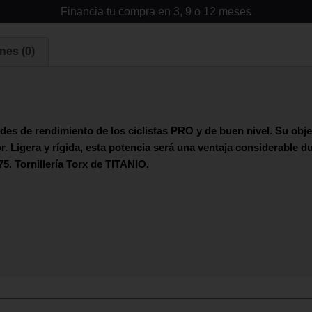
Financia tu compra en 3, 9 o 12 meses
nes (0)
es de rendimiento de los ciclistas PRO y de buen nivel. Su objeti
r. Ligera y rígida, esta potencia será una ventaja considerable d
75. Tornillería Torx de
TITANIO
.