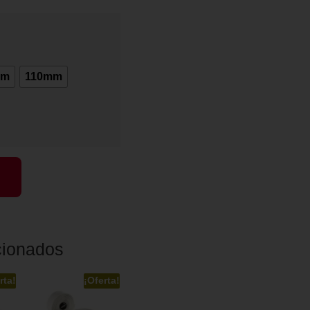
mm
110mm
cionados
rta!
¡Oferta!