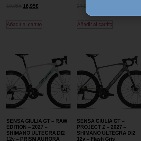
19,95
€
16,95
€
27,00
€
20,95
€
Añadir al carrito
Añadir al carrito
SENSA GIULIA GT – RAW
SENSA GIULIA GT –
EDITION – 2027 –
PROJECT Z – 2027 –
SHIMANO ULTEGRA DI2
SHIMANO ULTEGRA DI2
12v – PRISM AURORA
12v – Flash Gris