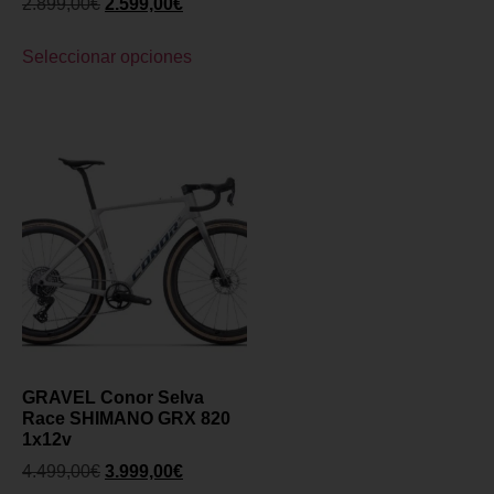
2.899,00
€
2.599,00
€
Seleccionar opciones
GRAVEL Conor Selva
Race SHIMANO GRX 820
1x12v
4.499,00
€
3.999,00
€