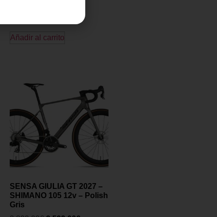
3,99
€
Añadir al carrito
SENSA GIULIA GT 2027 –
SHIMANO 105 12v – Polish
Gris