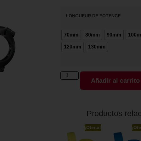
LONGUEUR DE POTENCE
70mm
80mm
90mm
100
120mm
130mm
Añadir al carrito
Productos rela
¡Oferta!
¡Ofe