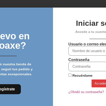
Iniciar 
Chat
Accede a tu cuent
evo en
loaxe?
Usuario o correo ele
Contraseña
n nuestra tienda de
 seguir tus pedido y
ertas excepcionales.
Recuérdame
Acceder
egístrate
¿Olvidó su contraseña?
CINTA MANILLAR SRAM
CINTA MANILLAR SRAM
SUPERCORK – AZUL
SUPERCORK – Negro