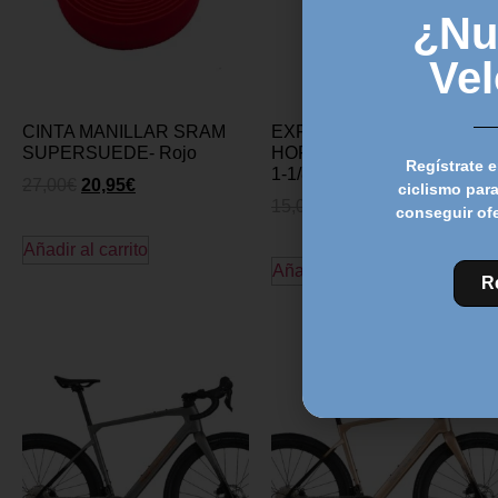
¿Nu
Ve
CINTA MANILLAR SRAM
EXPANSOR DE
SUPERSUEDE- Rojo
HORQUILLA FSA aluminio
Regístrate e
1-1/8
27,00
€
20,95
€
ciclismo para
15,00
€
13,95
€
conseguir of
Añadir al carrito
Añadir al carrito
R