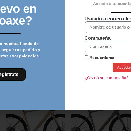
Accede a tu cuent
evo en
loaxe?
Usuario o correo ele
CINTA MANILLAR SRAM
CALAS ROTO PARA
Contraseña
SUPERCORK – AMARILLO
PEDALES LOOK KEO –
n nuestra tienda de
Negro 0°
20,00
€
14,95
€
 seguir tus pedido y
6,99
€
ertas excepcionales.
Recuérdame
Añadir al carrito
Acceder
Añadir al carrito
egístrate
¿Olvidó su contraseña?
Descubre más productos