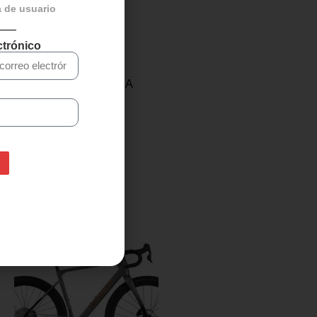
a de usuario
ctrónico
CINTA MANILLAR FSA
ULTRA CORK – Azul
17,00
€
13,95
€
Añadir al carrito