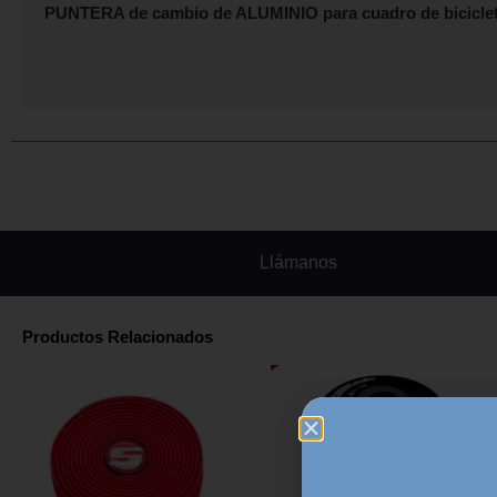
PUNTERA de cambio de ALUMINIO para cuadro de bicicl
Llámanos
Productos Relacionados