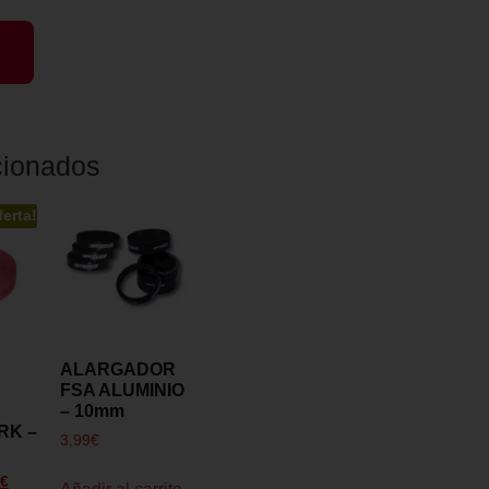
cionados
ferta!
ALARGADOR
R
FSA ALUMINIO
– 10mm
RK –
3,99
€
€