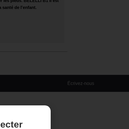
r les pieds.
BELELLI B1
Il est
 santé de l'enfant.
Écrivez-nous
ecter