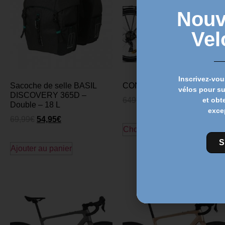
Nouv
Vel
Inscrivez-vou
Sacoche de selle BASIL
CONOR MALIBU – GRAY
vélos pour s
DISCOVERY 365D –
et obt
649,00
€
549,00
€
Double – 18 L
exce
69,99
€
54,95
€
Choix des options
S
Ajouter au panier