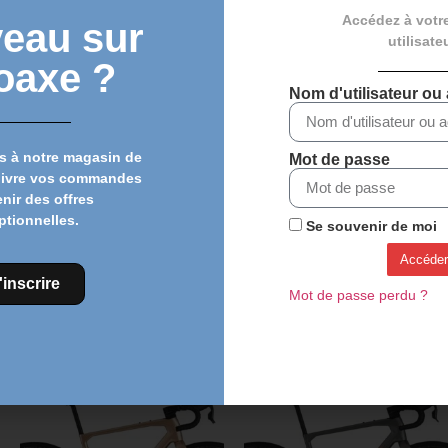
Accédez à votr
eau sur
utilisate
oaxe ?
Nom d'utilisateur ou
s à notre magasin de
Mot de passe
Rétroviseur droit ZEFAL
Pneu HUTCHINSON
uivre vos commandes
ESPION Z56
ACROBAT 700×32
enir des offres
19,99
€
15,99
€
22,99
€
20,89
€
ptionnelles.
Se souvenir de moi
Accéder
Ajouter au panier
Ajouter au panier
'inscrire
Mot de passe perdu ?
Découvrez plus de produits