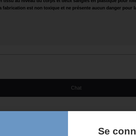
 tissu au niveau du corps et deux sangles en plastique pour fixe
a fabrication est non toxique et ne présente aucun danger pour la
Chat
Se conn