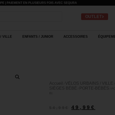
PE | PAIEMENT EN PLUSIEURS FOIS AVEC
SEQURA
OUTLET
/ VILLE
ENFANTS / JUNIOR
ACCESSOIRES
ÉQUIPEME
Accueil
VÉLOS URBAINS / VILLE
/
SIÈGES BÉBÉ
PORTE-BÉBÉS
/
/ P
B1
49,99
€
54,99
€