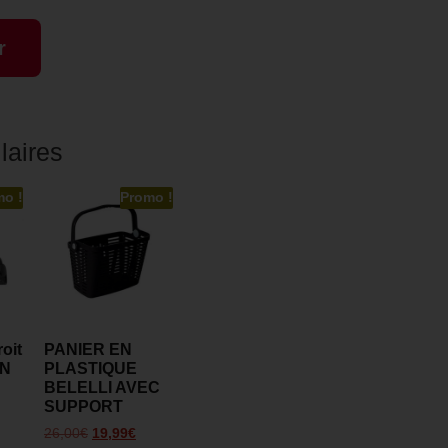
r
laires
mo !
Promo !
oit
PANIER EN
ON
PLASTIQUE
BELELLI AVEC
SUPPORT
26,00
€
19,99
€