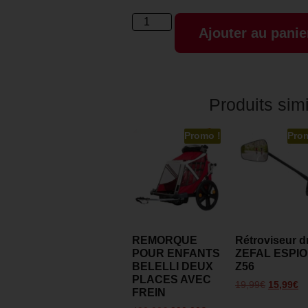
Ajouter au panie
Produits simi
Promo !
Pro
REMORQUE
Rétroviseur dr
POUR ENFANTS
ZEFAL ESPI
BELELLI DEUX
Z56
PLACES AVEC
19,99
€
15,99
€
FREIN