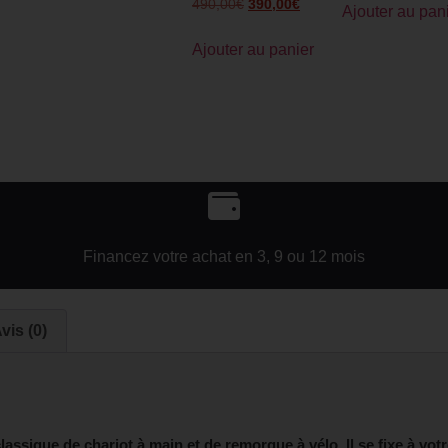
490,00
€
390,00
€
Ajouter au pan
Ajouter au panier
Financez votre achat en 3, 9 ou 12 mois
vis (0)
classique de chariot à main et de remorque à vélo. Il se fixe à vo