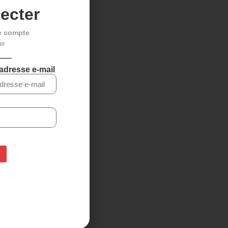
ecter
e compte
ur
 adresse e-mail
Pneu HUTCHINSON
ACROBAT 700×32
22,99
€
20,89
€
Ajouter au panier