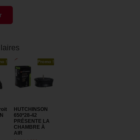
r
laires
mo !
Promo !
oit
HUTCHINSON
ON
650*28-42
PRÉSENTE LA
CHAMBRE À
AIR