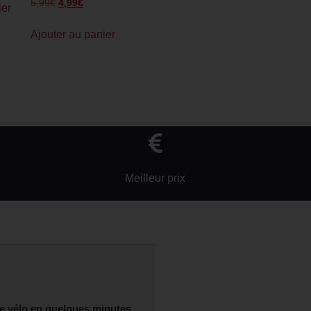
5,99
€
4,99
€
ier
Ajouter au panier
Meilleur prix
tre vélo en quelques minutes.