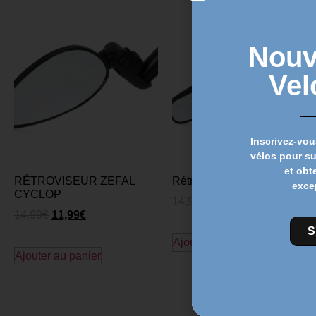
Nouv
Vel
Inscrivez-vou
vélos pour s
et obt
RÉTROVISEUR ZEFAL
Rétroviseur pivotant ZEFAL
exce
CYCLOP
14,99
€
12,99
€
14,99
€
11,99
€
S
Ajouter au panier
Ajouter au panier