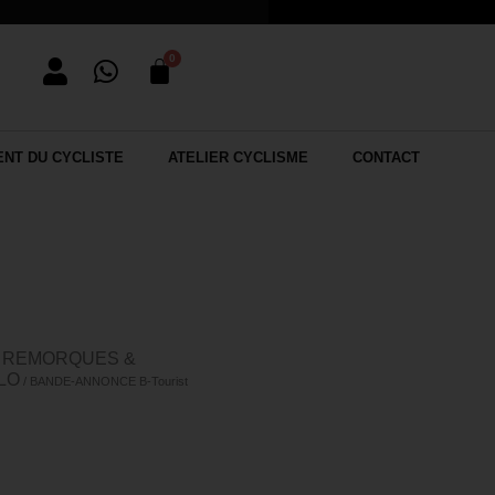
NT DU CYCLISTE
ATELIER CYCLISME
CONTACT
REMORQUES &
/
LO
/ BANDE-ANNONCE B-Tourist