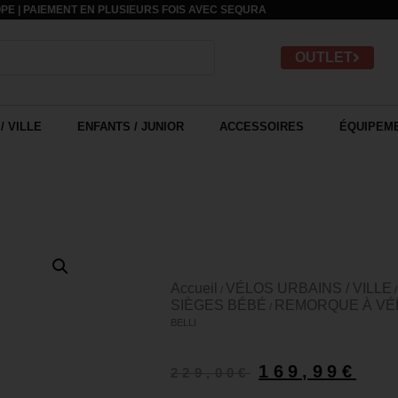
PE | PAIEMENT EN PLUSIEURS FOIS AVEC
SEQURA
OUTLET
/ VILLE
ENFANTS / JUNIOR
ACCESSOIRES
ÉQUIPEME
Accueil
VÉLOS URBAINS / VILLE
/
SIÈGES BÉBÉ
REMORQUE À VÉ
/
BELLI
169,99
€
229,00
€